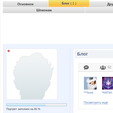
Блог
( 1 )
Основное
Др
Шпионаж
Блог
52
***Svetlana***
*HAT
Посмотреть ещё
Портрет заполнен на 65 %