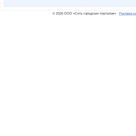
Sammer
Siaga
© 2026 ООО «Сеть городских порталов» ·
Реклама н
Vick
Wine
anniiss
barvino
elena-1983
iOLE
mapiks
misski