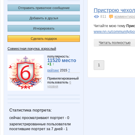
BlonMi
Butterfly
Отправить приватное сообщение
Пристрою чехол/
811
комментиро
Добавить в друзья
Читайте мою тему
Прис
Игнорировать
Juf
Juliia
www.nn.ru/community/pok
Сделать подарок
Читать полностью
Совместная покупка: взрослый
Lia85
Liberti
популярность:
11520 место
+1 ↑
1
рейтинг
2315
?
Привилегированный
пользователь
6
Mamavety
Mari$hk
уровня
Статистика портрета:
Paseka-52
Pet-Sov
сейчас просматривают портрет - 0
зарегистрированные пользователи
посетившие портрет за 7 дней - 1